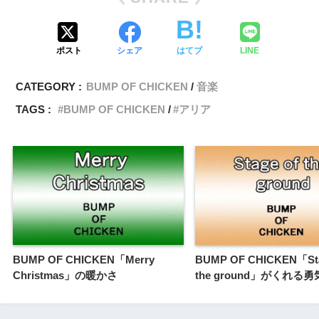
ポスト
シェア
はてブ
LINE
CATEGORY :
BUMP OF CHICKEN
音楽
TAGS :
BUMP OF CHICKEN
アリア
BUMP OF CHICKEN「Merry
BUMP OF CHICKEN「Sta
Christmas」の暖かさ
the ground」がくれる勇