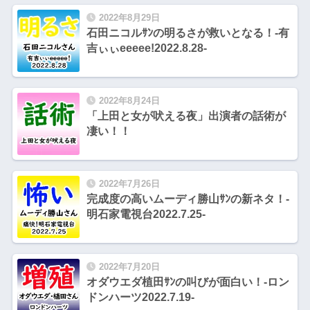
2022年8月29日
石田ニコルｻﾝの明るさが救いとなる！-有
吉ぃぃeeeee!2022.8.28-
2022年8月24日
「上田と女が吠える夜」出演者の話術が
凄い！！
2022年7月26日
完成度の高いムーディ勝山ｻﾝの新ネタ！-
明石家電視台2022.7.25-
2022年7月20日
オダウエダ植田ｻﾝの叫びが面白い！-ロン
ドンハーツ2022.7.19-