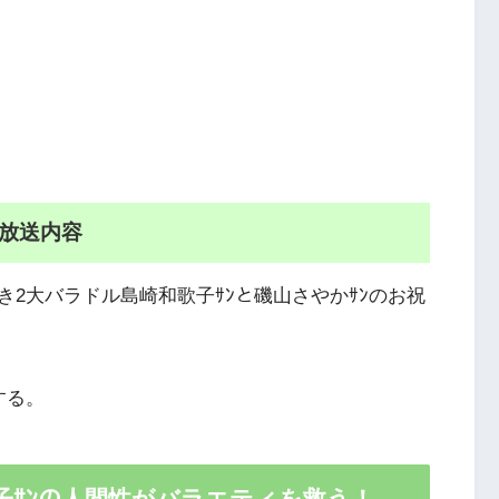
3放送内容
2大バラドル島崎和歌子ｻﾝと磯山さやかｻﾝのお祝
する。
子ｻﾝの人間性がバラエティを救う！