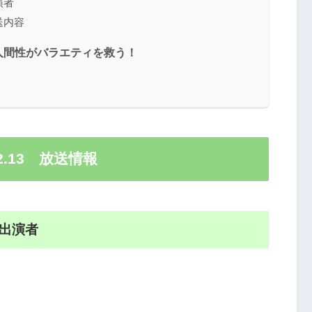
演者
送内容
人間性がバラエティを救う！
2.13 放送情報
3出演者