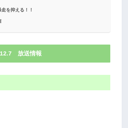
暴走を抑える！！
信
12.7 放送情報