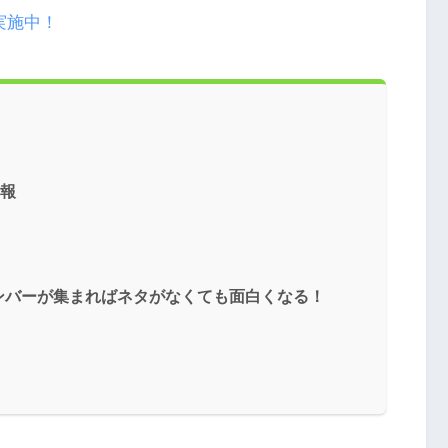
実施中！
情報
ンバーが集まればネタがなくても面白くなる！
！