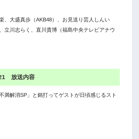
、大盛真歩（AKB48）、お見送り芸人しんい
、立川志らく、直川貴博（福島中央テレビアナウ
.21 放送内容
不満解消SP」と銘打ってゲストが日頃感じるスト