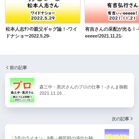
松本人志ｻﾝの親父ギャグ論！-ワイ
有吉さんの采配が光る！-
ドナショー2022.5.29-
eeeee!2021.11.21-
前の記事
森三中・黒沢さんのプロの仕事！-さんま御殿
2021.11.16…
次の記事
「3月のライオン」8巻・棋匠戦の演出が熱