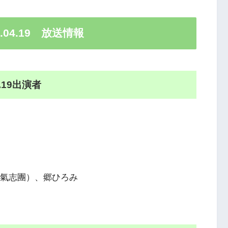
04.19 放送情報
.19出演者
翔（氣志團）、郷ひろみ