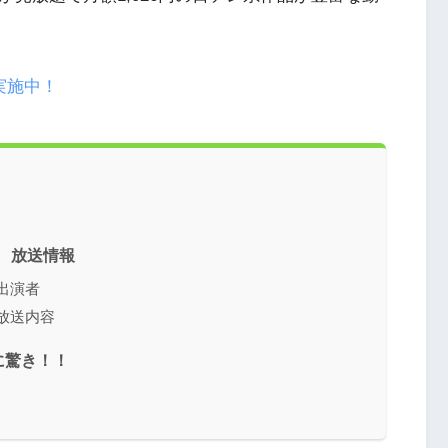
実施中！
9 放送情報
9出演者
9放送内容
に驚き！！