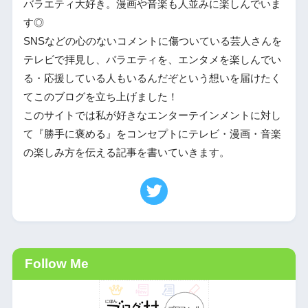
バラエティ大好き。漫画や音楽も人並みに楽しんでいま
す◎
SNSなどの心のないコメントに傷ついている芸人さんを
テレビで拝見し、バラエティを、エンタメを楽しんでい
る・応援している人もいるんだぞという想いを届けたく
てこのブログを立ち上げました！
このサイトでは私が好きなエンターテインメントに対し
て『勝手に褒める』をコンセプトにテレビ・漫画・音楽
の楽しみ方を伝える記事を書いていきます。
Follow Me