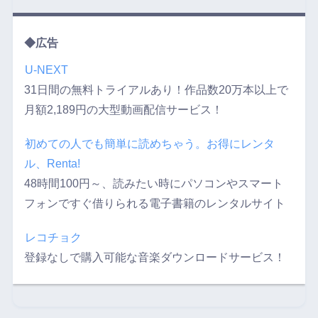
◆広告
U-NEXT
31日間の無料トライアルあり！作品数20万本以上で
月額2,189円の大型動画配信サービス！
初めての人でも簡単に読めちゃう。お得にレンタ
ル、Renta!
48時間100円～、読みたい時にパソコンやスマート
フォンですぐ借りられる電子書籍のレンタルサイト
レコチョク
登録なしで購入可能な音楽ダウンロードサービス！