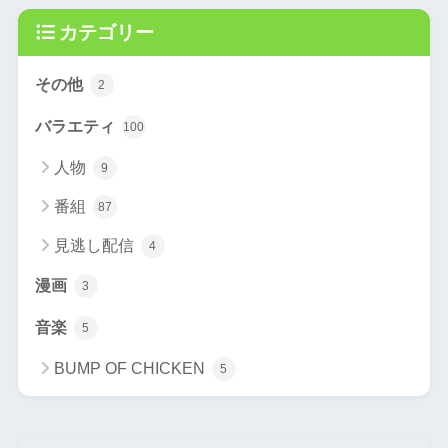
カテゴリー
その他
2
バラエティ
100
人物
9
番組
87
見逃し配信
4
漫画
3
音楽
5
BUMP OF CHICKEN
5