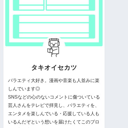
タキオイセカツ
バラエティ大好き。漫画や音楽も人並みに楽
しんでいます◎
SNSなどの心のないコメントに傷ついている
芸人さんをテレビで拝見し、バラエティを、
エンタメを楽しんでいる・応援している人も
いるんだぞという想いを届けたくてこのブロ