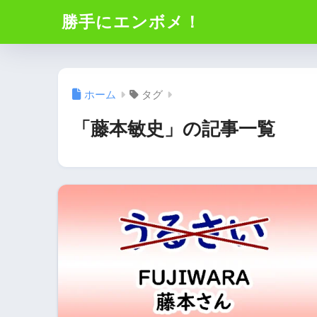
勝手にエンボメ！
ホーム
タグ
「藤本敏史」の記事一覧