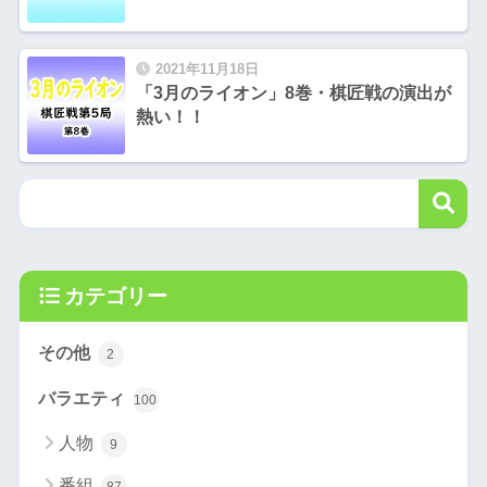
2021年11月18日
「3月のライオン」8巻・棋匠戦の演出が
熱い！！
カテゴリー
その他
2
バラエティ
100
人物
9
番組
87