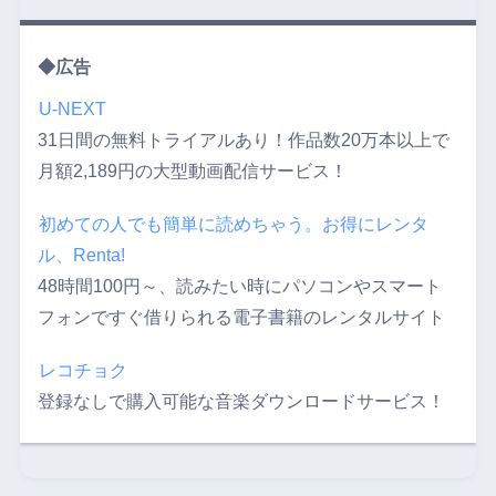
◆広告
U-NEXT
31日間の無料トライアルあり！作品数20万本以上で
月額2,189円の大型動画配信サービス！
初めての人でも簡単に読めちゃう。お得にレンタ
ル、Renta!
48時間100円～、読みたい時にパソコンやスマート
フォンですぐ借りられる電子書籍のレンタルサイト
レコチョク
登録なしで購入可能な音楽ダウンロードサービス！