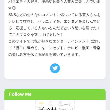
バラエティ大好き。漫画や音楽も人並みに楽しんでいま
す◎
SNSなどの心のないコメントに傷ついている芸人さんを
テレビで拝見し、バラエティを、エンタメを楽しんでい
る・応援している人もいるんだぞという想いを届けたく
てこのブログを立ち上げました！
このサイトでは私が好きなエンターテインメントに対し
て『勝手に褒める』をコンセプトにテレビ・漫画・音楽
の楽しみ方を伝える記事を書いていきます。
Follow Me