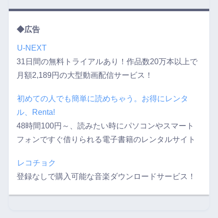
◆広告
U-NEXT
31日間の無料トライアルあり！作品数20万本以上で
月額2,189円の大型動画配信サービス！
初めての人でも簡単に読めちゃう。お得にレンタ
ル、Renta!
48時間100円～、読みたい時にパソコンやスマート
フォンですぐ借りられる電子書籍のレンタルサイト
レコチョク
登録なしで購入可能な音楽ダウンロードサービス！