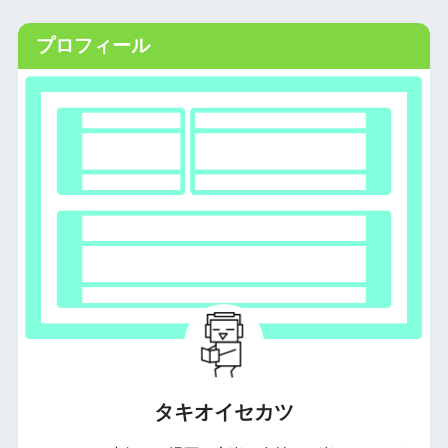
プロフィール
タキオイセカツ