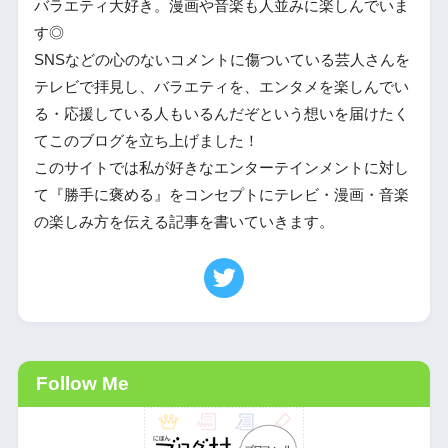
バラエティ大好き。漫画や音楽も人並みに楽しんでいま
す◎
SNSなどの心のないコメントに傷ついている芸人さんを
テレビで拝見し、バラエティを、エンタメを楽しんでい
る・応援している人もいるんだぞという想いを届けたく
てこのブログを立ち上げました！
このサイトでは私が好きなエンターテインメントに対し
て『勝手に褒める』をコンセプトにテレビ・漫画・音楽
の楽しみ方を伝える記事を書いていきます。
Follow Me