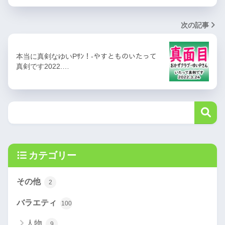
次の記事
本当に真剣なゆいPｻﾝ！-やすとものいたって
真剣です2022.…
カテゴリー
その他
2
バラエティ
100
人物
9