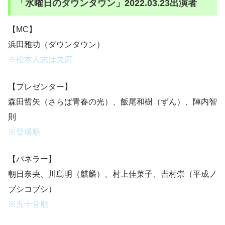
「水曜日のダウンタウン」2022.03.23出演者
【MC】
浜田雅功（ダウンタウン）
※松本人志は欠席
【プレゼンター】
森田哲矢（さらば青春の光）、飯尾和樹（ずん）、陣内智
則
※登場順
【パネラー】
朝日奈央、川島明（麒麟）、村上佳菜子、吉村崇（平成ノ
ブシコブシ）
※五十音順