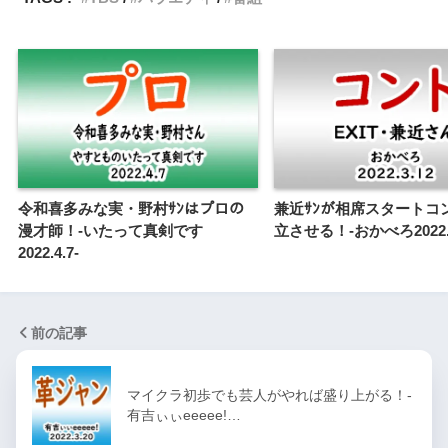
令和喜多みな実・野村ｻﾝはプロの
兼近ｻﾝが相席スタートコ
漫才師！-いたって真剣です
立させる！-おかべろ2022.3
2022.4.7-
前の記事
マイクラ初歩でも芸人がやれば盛り上がる！-
有吉ぃぃeeeee!…