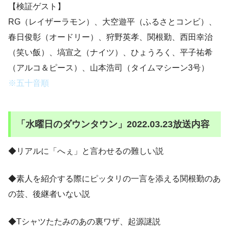
【検証ゲスト】
RG（レイザーラモン）、大空遊平（ふるさとコンビ）、
春日俊彰（オードリー）、狩野英孝、関根勤、西田幸治
（笑い飯）、塙宣之（ナイツ）、ひょうろく、平子祐希
（アルコ＆ピース）、山本浩司（タイムマシーン3号）
※五十音順
「水曜日のダウンタウン」2022.03.23放送内容
◆リアルに「へぇ」と言わせるの難しい説
◆素人を紹介する際にピッタリの一言を添える関根勤のあ
の芸、後継者いない説
◆Tシャツたたみのあの裏ワザ、起源謎説