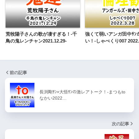
荒牧陽子さんの歌が凄すぎる！-千
強くて弱いアンガ田中ｻﾝ
鳥の鬼レンチャン2021.12.29-
い！-しゃべくり007 2022.3
前の記事
長渕剛ｻﾝ×大悟ｻﾝの激レアトーク！-まつもto
なかい2022…
次の記事