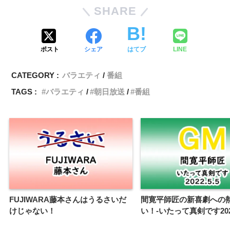
SHARE
ポスト
シェア
はてブ
LINE
CATEGORY :
バラエティ
番組
TAGS :
バラエティ
朝日放送
番組
FUJIWARA藤本さんはうるさいだ
間寛平師匠の新喜劇への
けじゃない！
い！-いたって真剣です2022.