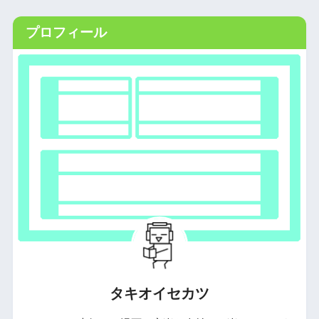
プロフィール
タキオイセカツ