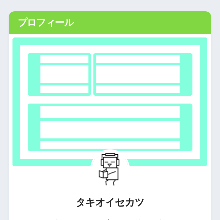
プロフィール
タキオイセカツ