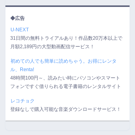
◆広告
U-NEXT
31日間の無料トライアルあり！作品数20万本以上で
月額2,189円の大型動画配信サービス！
初めての人でも簡単に読めちゃう。お得にレンタ
ル、Renta!
48時間100円～、読みたい時にパソコンやスマート
フォンですぐ借りられる電子書籍のレンタルサイト
レコチョク
登録なしで購入可能な音楽ダウンロードサービス！