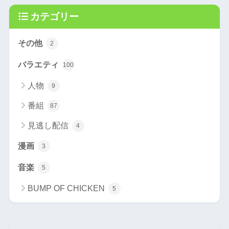
カテゴリー
その他
2
バラエティ
100
人物
9
番組
87
見逃し配信
4
漫画
3
音楽
5
BUMP OF CHICKEN
5